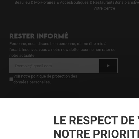
Beaulieu & Moi
Horaires & Accès
Boutiques & Restaurants
Bons plans
Év
Votre Centre
RESTER INFORMÉ
Personne, nous disons bien personne, n'aime être mis à
l'écart. Inscrivez-vous à notre newsletter pour ne rien rater de
notre actualité.
Voir notre politique de protection des
données personelles
.
TOUJOURS GAGNANT EN ÉTANT FIDEL
Devenez membre de Beaulieu & Moi pour bénéficier
LE RESPECT DE 
d'avantages, d'offres et de services exclusifs dans
votre Centre Commercial Beaulieu et chez nos
NOTRE PRIORIT
partenaires.