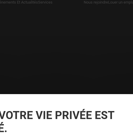
énements Et Actualités
Services
Nous rejoindre
Louer un empl
E
VOTRE VIE PRIVÉE EST
É.