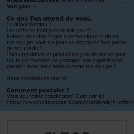
NOUS RENCONTRER
. Nous recherchons
actuellement un(e) Adjoint(e) magasin au sein de
Voir plus
notre magasin Pull and Bear Nantes
Ce que l'on attend de vous.
Tes missions en quelques mots ?
Tu aimes l’action ?
Les défis ne t’ont jamais fait peur?
Tu manages une équipe avec dynamisme et une
Relever des challenges commerciaux et driver
vraie volonté de les développer ; d’ailleurs ton
ton équipe pour toujours se dépasser font partie
animation les porte car tu vises avec eux le
de ton crédo ?
meilleur accueil client qui soit.
L’actu tendance et produit n’a pas de secret pour
Tu pilotes ton magasin avec agilité en te basant
toi, te permettant de partager ton expertise/ta
sur nos outils internes et KPI commerciaux.
passion avec tes clients comme ton équipe ?
Tu y déploies la stratégie commerciale dans le
respect des valeurs du groupe.
Nous n’attendons que toi
Comment postuler ?
Vous souhaitez candidater? C'est par ici :
https://www.inditexcareers.com/portalweb/fr/offer/