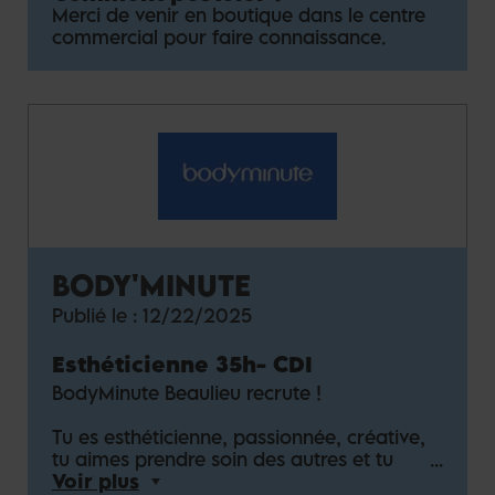
Merci de venir en boutique dans le centre
commercial pour faire connaissance.
BODY'MINUTE
Publié le :
12/22/2025
Esthéticienne 35h
-
CDI
BodyMinute Beaulieu recrute !
Tu es esthéticienne, passionnée, créative,
tu aimes prendre soin des autres et tu
cherches un poste avec des perspectives
Voir plus