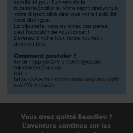
représentant notre maison auprès de nos
sensibilité pour l’univers de la
clients dans l’unique intention de les
bijouterie/joaillerie. Votre esprit analytique,
satisfaire.
votre disponibilité ainsi que votre flexibilité
Afin d’apporter un nouvel « éclat » au sein
vous distingue.
de notre boutique CLEOR, voici un aperçu
La bijouterie, vous n'y aviez pas pensé,
des missions attendues en tant que
c'est l'occasion de vous lancer !
Responsable Magasin :
Devenez à votre tour, notre nouveau
Passionné(e) du commerce, vous mettez le
diamant brut
client au cœur de votre business
Comment postuler ?
En véritable performeur sur le floor, vous
avez à cœur de développer les indicateurs
Email :
apply.61279-zk0AOa@apply-
de performance et vous êtes force de
talentdetection.com
proposition
URL :
Vous supervisez et animez votre équipe
https://www.talentdetection.com/cleor/offr
pour l’accompagner vers le succès
e-61279-zk0AOa
Vous avez la charge de la bonne gestion
du point de vente (inventaire,
merchandising, stock…)
Vous recrutez, intégrez, formez les
nouveaux talents afin de leur assurer une
Vous avez quitté Beaulieu ?
montée en compétence
L'aventure continue sur les
Vous gérez les priorités et êtes garant de
la bonne application de nos procédures