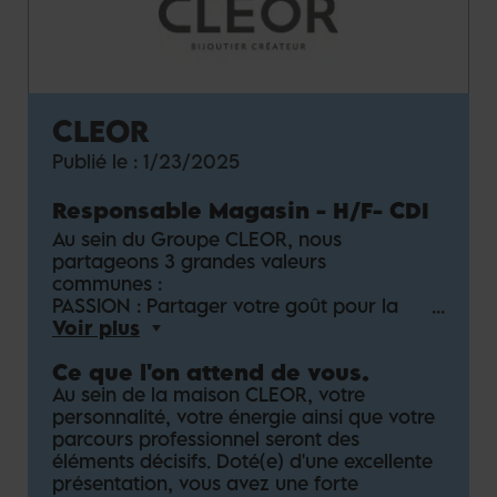
CLEOR
Publié le :
1/23/2025
Responsable Magasin - H/F
-
CDI
Au sein du Groupe CLEOR, nous
partageons 3 grandes valeurs
communes :
PASSION : Partager votre goût pour la
vente et l’importance d’une connaissance
Voir plus
produit irréprochable.
Ce que l'on attend de vous.
PERFORMANCE : Inculquer une culture du
résultat et votre envie de dépasser vos
Au sein de la maison CLEOR, votre
objectifs, en instaurant un fort esprit
personnalité, votre énergie ainsi que votre
d’équipe dans une ambiance conviviale et
parcours professionnel seront des
gratifiante.
éléments décisifs. Doté(e) d'une excellente
FIERTÉ : Être Ambassadeur de marque, en
présentation, vous avez une forte