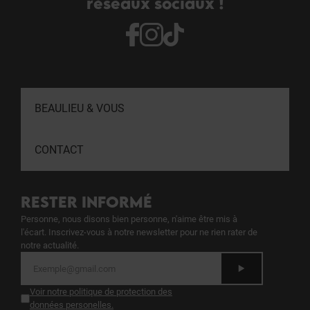
réseaux sociaux !
Poste en CDI 35h, à pourvoir
ASAP
sur la
boutique
CLEOR Nantes
(44)
BEAULIEU & VOUS
CONTACT
RESTER INFORMÉ
Personne, nous disons bien personne, n'aime être mis à
l'écart. Inscrivez-vous à notre newsletter pour ne rien rater de
notre actualité.
Voir notre politique de protection des
données personelles
.