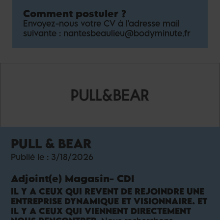
d’évolution rapide ? Ambiance chaleureuse
Comment postuler ?
+ équipe bienveillante Formation interne
continue
Envoyez-nous votre CV à l'adresse mail
Opportunités d’évolution réelles
suivante :
nantesbeaulieu@bodyminute.fr
Statut indépendante accepté
PULL & BEAR
Publié le :
3/18/2026
Adjoint(e) Magasin
-
CDI
IL Y A CEUX QUI REVENT DE REJOINDRE UNE
ENTREPRISE DYNAMIQUE ET VISIONNAIRE. ET
IL Y A CEUX QUI VIENNENT DIRECTEMENT