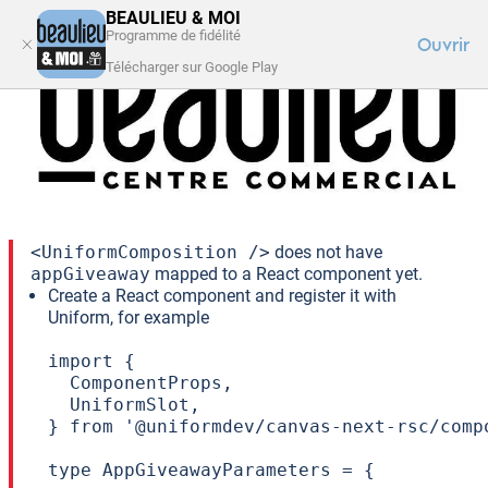
BEAULIEU & MOI
Programme de fidélité
Ouvrir
Télécharger sur Google Play
FAQ
SE CONNECTER
VOTRE CENTRE
Unknown Component
Received request from Uniform to render a component
with the public ID:
appGiveaway
.
<UniformComposition />
does not have
appGiveaway
mapped to a React component yet.
Create a React component and register it with
Uniform, for example
import {

  ComponentProps,

  UniformSlot,

} from '@uniformdev/canvas-next-rsc/compo
type AppGiveawayParameters = {
