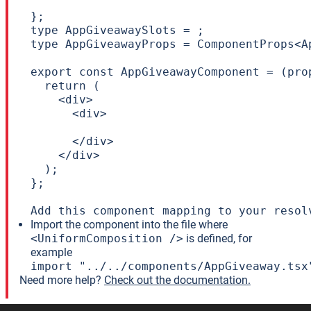
};

type AppGiveawaySlots = ;

type AppGiveawayProps = ComponentProps<A
export const AppGiveawayComponent = (prop
  return (

    <div>

      <div>

      </div>

    </div>

  );

};

Add this component mapping to your resol
Import the component into the file where
<UniformComposition />
is defined, for
example
import "../../components/AppGiveaway.tsx
Need more help?
Check out the documentation.