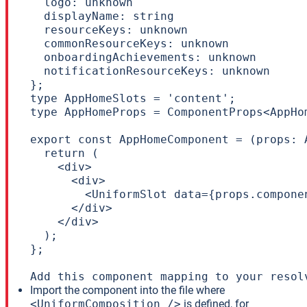
  logo: unknown

  displayName: string

  resourceKeys: unknown

  commonResourceKeys: unknown

  onboardingAchievements: unknown

  notificationResourceKeys: unknown

};

type AppHomeSlots = 'content';

type AppHomeProps = ComponentProps<AppHo
export const AppHomeComponent = (props: A
  return (

    <div>

      <div>

        <UniformSlot data={props.compone
      </div>

    </div>

  );

};

Add this component mapping to your resol
Import the component into the file where
<UniformComposition />
is defined, for