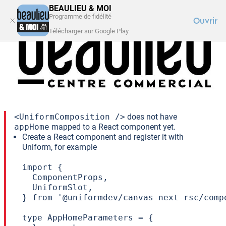
BEAULIEU & MOI
Programme de fidélité
Ouvrir
Télécharger sur Google Play
FAQ
SE CONNECTER
VOTRE CENTRE
Unknown Component
Received request from Uniform to render a component
with the public ID:
appHome
.
<UniformComposition />
does not have
appHome
mapped to a React component yet.
Create a React component and register it with
Uniform, for example
import {

  ComponentProps,

  UniformSlot,

} from '@uniformdev/canvas-next-rsc/compo
type AppHomeParameters = {
