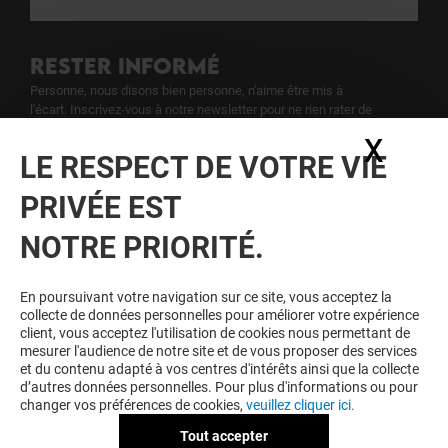
RESTER INFORMÉ
Personne, nous disons bien personne, n'aime être mis à
l'écart. Inscrivez-vous à notre newsletter pour ne rien rater de
notre actualité.
X
Masq
LE RESPECT DE VOTRE VIE
Voir notre politique de protection des
PRIVÉE EST
données personelles
.
NOTRE PRIORITÉ.
TOUJOURS GAGNANT EN ÉTANT
FIDELE
En poursuivant votre navigation sur ce site, vous acceptez la
collecte de données personnelles pour améliorer votre expérience
Devenez membre de Beaulieu & Moi pour bénéficier
client, vous acceptez l'utilisation de cookies nous permettant de
d'avantages, d'offres et de services exclusifs dans
mesurer l'audience de notre site et de vous proposer des services
votre Centre Commercial Beaulieu et chez nos
et du contenu adapté à vos centres d'intérêts ainsi que la collecte
partenaires.
d’autres données personnelles. Pour plus d'informations ou pour
changer vos préférences de cookies,
veuillez cliquer ici.
Tout accepter