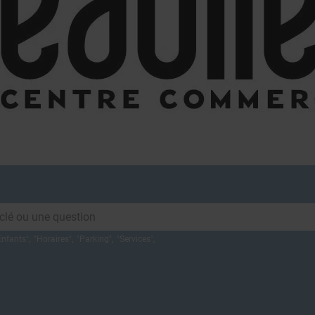
BONS
ÉVÉNEMENTS ET
S
PLANS
ACTUALITÉS
Enfants
",
"
Horaires
",
"
Parking
",
"
Services
",