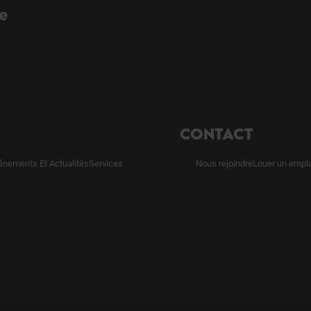
re
CONTACT
énements Et Actualités
Services
Nous rejoindre
Louer un empl