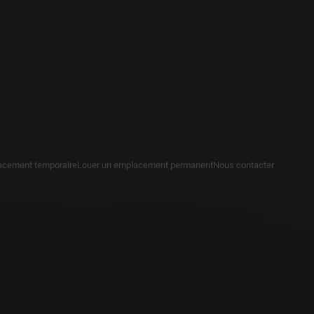
acement temporaire
Louer un emplacement permanent
Nous contacter