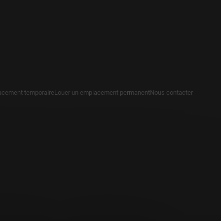
acement temporaire
Louer un emplacement permanent
Nous contacter