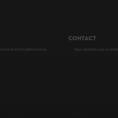
CONTACT
énements Et Actualités
Services
Nous rejoindre
Louer un empl