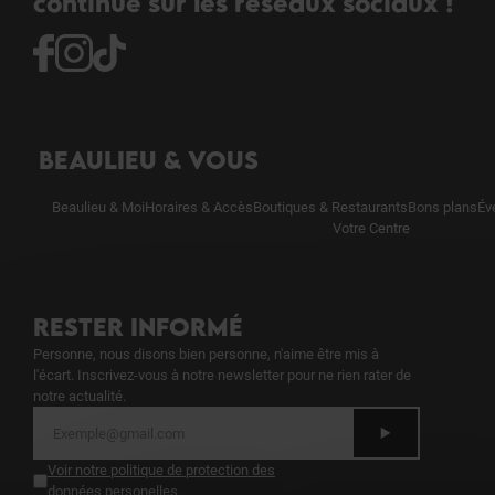
continue sur les réseaux sociaux !
BEAULIEU & VOUS
Beaulieu & Moi
Horaires & Accès
Boutiques & Restaurants
Bons plans
Év
Votre Centre
RESTER INFORMÉ
Personne, nous disons bien personne, n'aime être mis à
l'écart. Inscrivez-vous à notre newsletter pour ne rien rater de
notre actualité.
Voir notre politique de protection des
données personelles
.