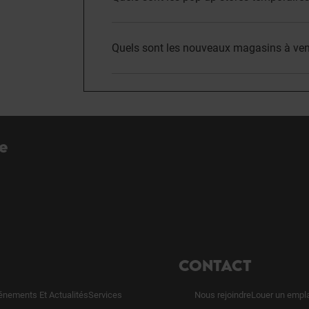
Quels sont les nouveaux magasins à ven
re
CONTACT
énements Et Actualités
Services
Nous rejoindre
Louer un empl