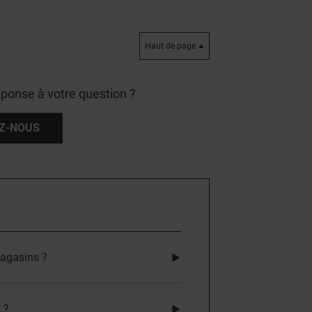
Haut de page
éponse à votre question ?
Z-NOUS
magasins ?
 ?