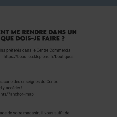
ENT ME RENDRE DANS UN
QUE DOIS-JE FAIRE ?
sins préférés dans le Centre Commercial,
i :
https://beaulieu.klepierre.fr/boutiques-
 chacune des enseignes du Centre
d'y accéder !
urants/?anchor=map
age de votre magasin, il vous suffit de