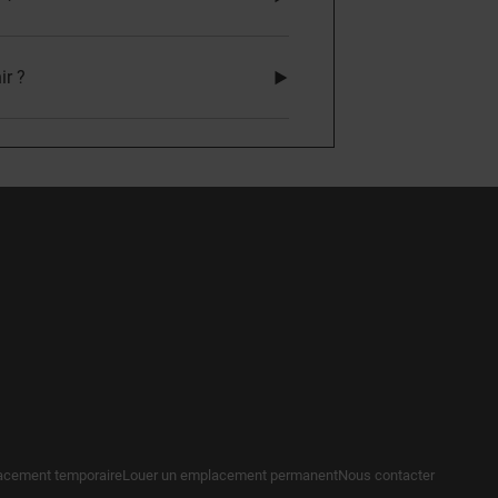
ir ?
acement temporaire
Louer un emplacement permanent
Nous contacter