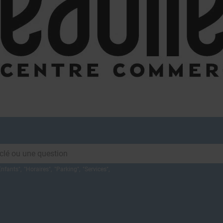
BONS
ÉVÉNEMENTS ET
S
PLANS
ACTUALITÉS
Enfants
",
"
Horaires
",
"
Parking
",
"
Services
",