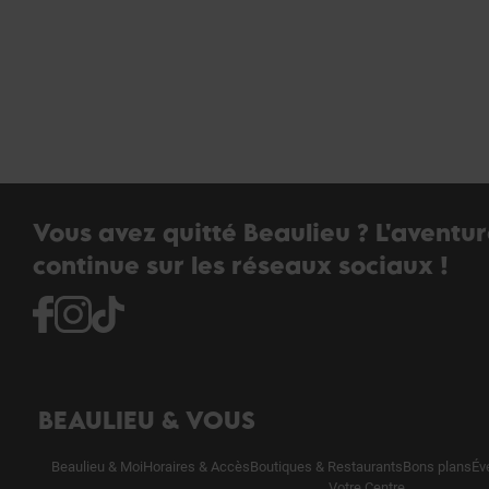
Vous avez quitté Beaulieu ? L'aventu
continue sur les réseaux sociaux !
BEAULIEU & VOUS
Beaulieu & Moi
Horaires & Accès
Boutiques & Restaurants
Bons plans
Év
Votre Centre