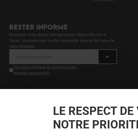
RESTER INFORMÉ
Personne, nous disons bien personne, n'aime être mis à
l'écart. Inscrivez-vous à notre newsletter pour ne rien rater de
notre actualité.
Voir notre politique de protection des
données personelles
.
TOUJOURS GAGNANT EN ÉTANT FIDEL
Devenez membre de Beaulieu & Moi pour bénéficier
LE RESPECT DE 
d'avantages, d'offres et de services exclusifs dans
votre Centre Commercial Beaulieu et chez nos
NOTRE PRIORIT
partenaires.