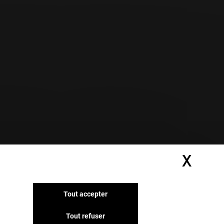
X
Masq
Tout accepter
Tout refuser