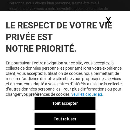
Personne, nous disons bien personne, n'aime être mis à
l'écart. Inscrivez-vous à notre newsletter pour ne rien rater de
notre actualité.
X
Masq
LE RESPECT DE VOTRE VIE
Voir notre politique de protection des
PRIVÉE EST
données personelles
.
NOTRE PRIORITÉ.
TOUJOURS GAGNANT EN ÉTANT
FIDELE
En poursuivant votre navigation sur ce site, vous acceptez la
collecte de données personnelles pour améliorer votre expérience
Devenez membre de Beaulieu & Moi pour bénéficier
client, vous acceptez l'utilisation de cookies nous permettant de
d'avantages, d'offres et de services exclusifs dans
mesurer l'audience de notre site et de vous proposer des services
votre Centre Commercial Beaulieu et chez nos
et du contenu adapté à vos centres d'intérêts ainsi que la collecte
partenaires.
d’autres données personnelles. Pour plus d'informations ou pour
changer vos préférences de cookies,
veuillez cliquer ici.
Tout accepter
CGU
Mentions légales
Données personnelles
Tout refuser
Règlement Intérieur