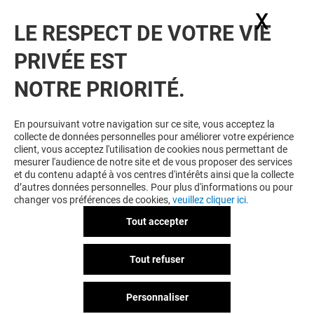
notre actualité.
X
Masq
LE RESPECT DE VOTRE VIE
Voir notre politique de protection des
PRIVÉE EST
données personelles
.
NOTRE PRIORITÉ.
TOUJOURS GAGNANT EN ÉTANT
FIDELE
En poursuivant votre navigation sur ce site, vous acceptez la
collecte de données personnelles pour améliorer votre expérience
Devenez membre de Beaulieu & Moi pour bénéficier
client, vous acceptez l'utilisation de cookies nous permettant de
d'avantages, d'offres et de services exclusifs dans
mesurer l'audience de notre site et de vous proposer des services
votre Centre Commercial Beaulieu et chez nos
et du contenu adapté à vos centres d'intérêts ainsi que la collecte
partenaires.
d’autres données personnelles. Pour plus d'informations ou pour
changer vos préférences de cookies,
veuillez cliquer ici.
Tout accepter
CGU
Mentions légales
Données personnelles
Tout refuser
Règlement Intérieur
Personnaliser