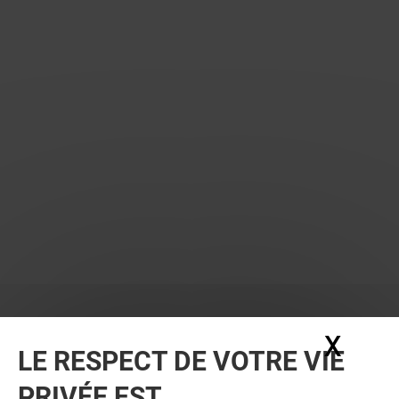
X
Masq
LE RESPECT DE VOTRE VIE
PRIVÉE EST