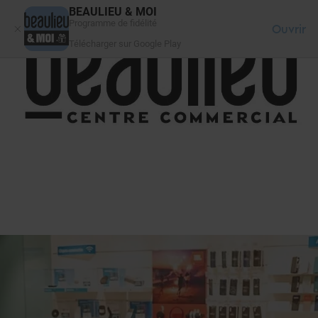
Panneau de gestion des cookies
BEAULIEU & MOI
Programme de fidélité
Ouvrir
Télécharger sur Google Play
FAQ
SE CONNECTER
VOTRE CENTRE