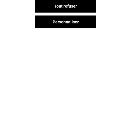
Tout refuser
Personnaliser
SFR
CLAIRE'S
Ouvert
Ouvert
Vous avez quitté Beaulieu ?
L'aventure continue sur les
réseaux sociaux !