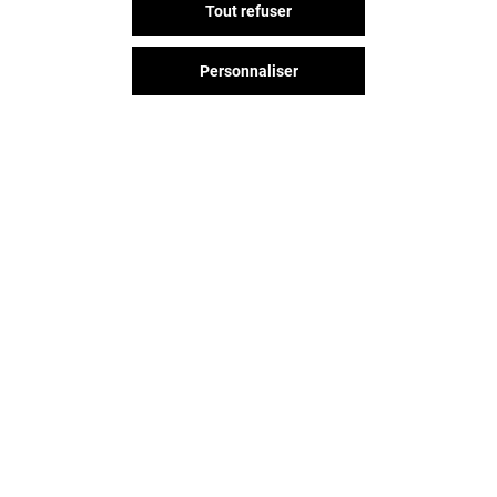
Tout refuser
Personnaliser
QUICK
BOHÉBON
Ouvert
Fermé
Vous avez quitté Beaulieu ?
L'aventure continue sur les
réseaux sociaux !