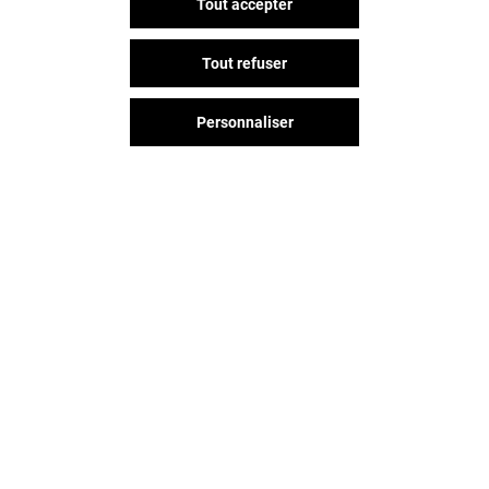
Tout accepter
Tout refuser
Personnaliser
Vous avez quitté Beaulieu ?
L'aventure continue sur les
réseaux sociaux !