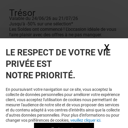
Trésor
Valable du 24/06/26 au 21/07/26
Jusqu'à -50% sur une sélection*
Les Soldes ont commencé ! L’occasion idéale de vous
faire plaisir avec des offres à ne pas manquer.
Conditions de vente
X
Masq
*Réduction de 10 % à 50 % applicables sur une
LE RESPECT DE VOTRE VIE
sélection d’articles désignés d’une pastille de couleur,
dans la limite des stocks disponibles. La sélection
PRIVÉE EST
peut différer entre les magasins ainsi que les remises.
La remise se fait automatiquement lors du passage en
caisse. Les offres sont non cumulables avec toutes
NOTRE PRIORITÉ.
autres remises ou opérations en cours, et
n’incrémentent pas la carte de fidélité.
En poursuivant votre navigation sur ce site, vous acceptez la
collecte de données personnelles pour améliorer votre expérience
client, vous acceptez l'utilisation de cookies nous permettant de
mesurer l'audience de notre site et de vous proposer des services
et du contenu adapté à vos centres d'intérêts ainsi que la collecte
d’autres données personnelles. Pour plus d'informations ou pour
changer vos préférences de cookies,
veuillez cliquer ici.