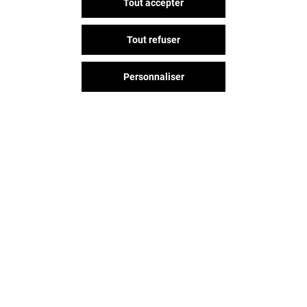
Tout accepter
Tout refuser
Personnaliser
Vous avez quitté Beaulieu ?
L'aventure continue sur les
réseaux sociaux !