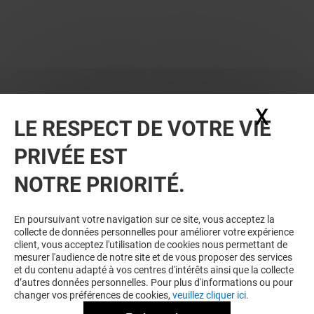
Courir
X
Masq
LE RESPECT DE VOTRE VIE
Valable du 23/07/25 au 10/08/25
Summer days
PRIVÉE EST
jusqu'à -40% sur une sélection d'articles
Conditions de vente
Voir conditions en magasin
NOTRE PRIORITÉ.
En poursuivant votre navigation sur ce site, vous acceptez la
collecte de données personnelles pour améliorer votre expérience
client, vous acceptez l'utilisation de cookies nous permettant de
mesurer l'audience de notre site et de vous proposer des services
et du contenu adapté à vos centres d'intérêts ainsi que la collecte
d’autres données personnelles. Pour plus d'informations ou pour
changer vos préférences de cookies,
veuillez cliquer ici.