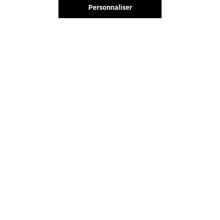
Personnaliser
Valable du 01/01/26 au 31/12/26
EXCLUSIVITÉ BEAULIEU & MOI
VOIR LE DETAIL
Vous avez quitté Beaulieu ?
L'aventure continue sur les
réseaux sociaux !