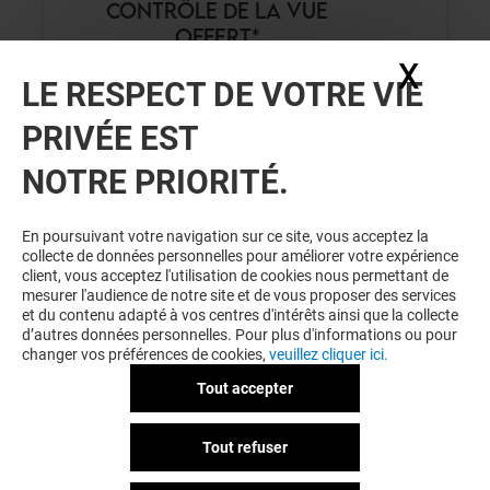
CONTRÔLE DE LA VUE
OFFERT*
X
Masq
LE RESPECT DE VOTRE VIE
Valable du 01/01/26 au 31/12/26
PRIVÉE EST
EXCLUSIVITÉ BEAULIEU & MOI
NOTRE PRIORITÉ.
VOIR LE DETAIL
En poursuivant votre navigation sur ce site, vous acceptez la
collecte de données personnelles pour améliorer votre expérience
client, vous acceptez l'utilisation de cookies nous permettant de
mesurer l'audience de notre site et de vous proposer des services
et du contenu adapté à vos centres d'intérêts ainsi que la collecte
d’autres données personnelles. Pour plus d'informations ou pour
changer vos préférences de cookies,
veuillez cliquer ici.
Tout accepter
GÉNÉRALE D'OPTIQUE
Tout refuser
JUSQU'À -200€*