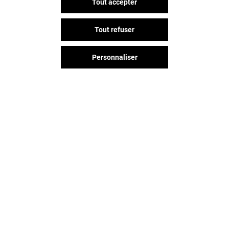
Tout accepter
Tout refuser
Personnaliser
Vous avez quitté Beaulieu ?
L'aventure continue sur les
réseaux sociaux !