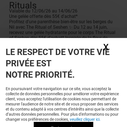
Rituals
Valable du 12/06/26 au 14/06/26
Une gelée offerte dès 55€ d'achat*
Profitez d'une parenthèse bien-être sur les berges du
Nil avec The Ritual of Seshen ✨ Du 12 au 14 juin,
recevez une gelée hydratante pour le corps The Ritual
of Seshen dès 55€ d'achat* Inspirée de la fleur de
lotus bleu, cette collection vous invite à accueillir
X
Masq
chaque jour comme un nouveau départ. 🪷 Avec ses
LE RESPECT DE VOTRE VIE
notes de fleur d’oranger, The Ritual of Seshen vous
offre un véritable voyage sensoriel et estival mêlant
PRIVÉE EST
ingrédients traditionnels et textures légères.
Conditions de vente
NOTRE PRIORITÉ.
*Offre valable uniquement du 12/06/26 au 14/06/26.
Dans la limite des stocks disponibles. 1 produit max
par personne.
En poursuivant votre navigation sur ce site, vous acceptez la
collecte de données personnelles pour améliorer votre expérience
client, vous acceptez l'utilisation de cookies nous permettant de
mesurer l'audience de notre site et de vous proposer des services
et du contenu adapté à vos centres d'intérêts ainsi que la collecte
d’autres données personnelles. Pour plus d'informations ou pour
changer vos préférences de cookies,
veuillez cliquer ici.