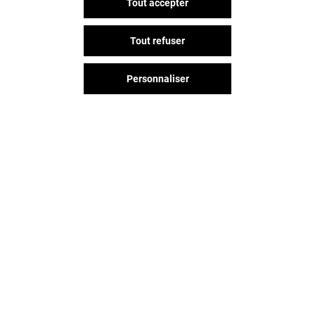
Tout accepter
Tout refuser
Personnaliser
Vous avez quitté Beaulieu ?
L'aventure continue sur les
réseaux sociaux !