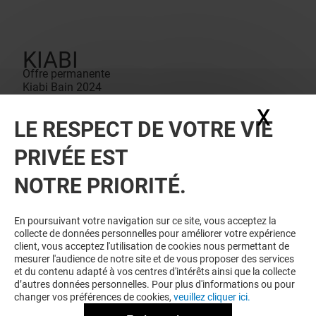
KIABI
Offre permanente
Kiabi Bain 2024
Avec Kiabi, le haut ou le bas de maillot de bain
X
Masq
Femmes est à 4€.*
LE RESPECT DE VOTRE VIE
Conditions de vente
*Voir conditions en magasin.
PRIVÉE EST
NOTRE PRIORITÉ.
En poursuivant votre navigation sur ce site, vous acceptez la
collecte de données personnelles pour améliorer votre expérience
client, vous acceptez l'utilisation de cookies nous permettant de
mesurer l'audience de notre site et de vous proposer des services
et du contenu adapté à vos centres d'intérêts ainsi que la collecte
d’autres données personnelles. Pour plus d'informations ou pour
changer vos préférences de cookies,
veuillez cliquer ici.