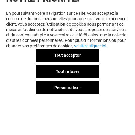
BONS PLANS
En poursuivant votre navigation sur ce site, vous acceptez la
collecte de données personnelles pour améliorer votre expérience
client, vous acceptez l'utilisation de cookies nous permettant de
mesurer l'audience de notre site et de vous proposer des services
et du contenu adapté à vos centres d'intérêts ainsi que la collecte
d’autres données personnelles. Pour plus d'informations ou pour
changer vos préférences de cookies,
veuillez cliquer ici.
Tout accepter
ETAM
Tout refuser
-10% SUR TOUTE LA
COLLECTION*
Personnaliser
Valable du 01/01/26 au 31/12/26
EXCLUSIVITÉ BEAULIEU & MOI
VOIR LE DETAIL