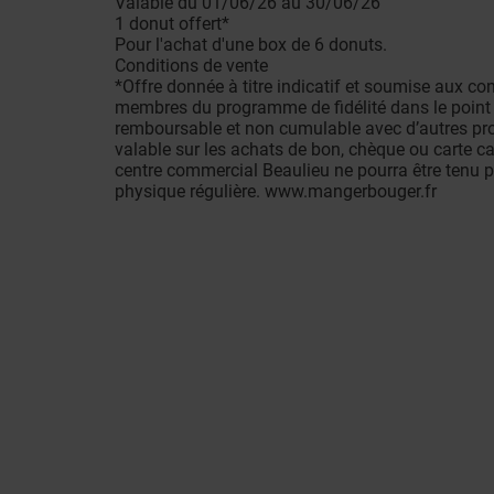
Valable du 01/06/26 au 30/06/26
1 donut offert*
Pour l'achat d'une box de 6 donuts.
Conditions de vente
*Offre donnée à titre indicatif et soumise aux con
membres du programme de fidélité dans le point d
remboursable et non cumulable avec d’autres promo
valable sur les achats de bon, chèque ou carte ca
centre commercial Beaulieu ne pourra être tenu p
physique régulière. www.mangerbouger.fr