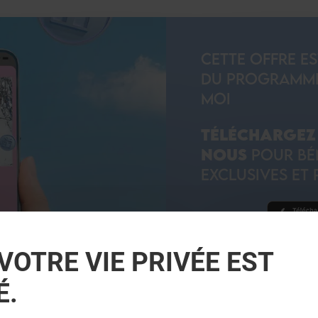
CETTE OFFRE E
DU PROGRAMME 
MOI
TÉLÉCHARGEZ 
NOUS
POUR BÉN
EXCLUSIVES ET 
VOTRE VIE PRIVÉE EST
JE DÉCOUVRE
É.