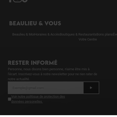
BEAULIEU & VOUS
Beaulieu & Moi
Horaires & Accès
Boutiques & Restaurants
Bons plans
Év
Votre Centre
RESTER INFORMÉ
Personne, nous disons bien personne, n'aime être mis à
l'écart. Inscrivez-vous à notre newsletter pour ne rien rater de
notre actualité.
Voir notre politique de protection des
données personelles
.