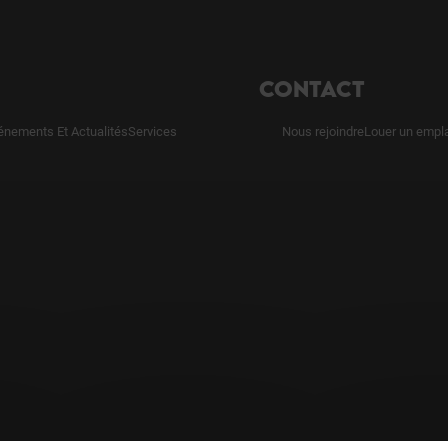
CONTACT
énements Et Actualités
Services
Nous rejoindre
Louer un empl